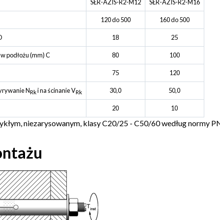
SŁR-AZIS-R2-M12
SŁR-AZIS-R2-M16
120 do 500
160 do 500
D
18
25
 w podłożu (mm) C
80
100
75
120
yrywanie N
i na ścinanie V
30,0
50,0
Rk
Rk
20
10
wykłym, niezarysowanym, klasy C20/25 - C50/60 według normy
ontażu