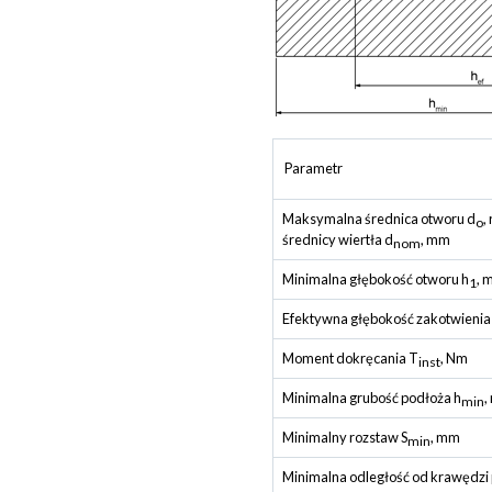
Parametr
Maksymalna średnica otworu d
,
o
średnicy wiertła d
, mm
nom
Minimalna głębokość otworu h
, 
1
Efektywna głębokość zakotwienia
Moment dokręcania T
, Nm
inst
Minimalna grubość podłoża h
,
min
Minimalny rozstaw S
, mm
min
Minimalna odległość od krawędzi