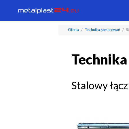
Oferta
Technika zamocowań
S
Technik
Stalowy łąc