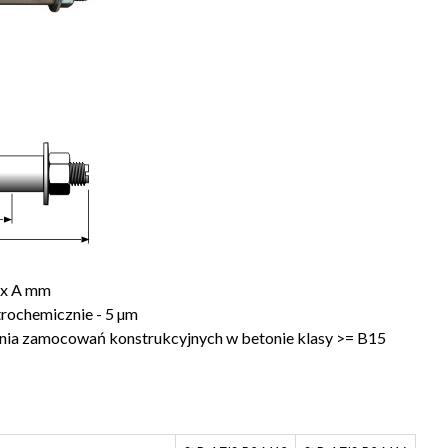
 x A mm
rochemicznie - 5 µm
ia zamocowań konstrukcyjnych w betonie klasy >= B15