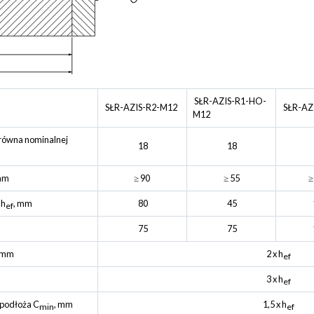
SŁR-AZIS-R1-HO-
SŁR-AZIS-R2-M12
SŁR-AZ
M12
 równa nominalnej
18
18
mm
≥ 90
≥ 55
≥
 h
, mm
80
45
ef
75
75
 mm
2 x h
ef
3 x h
ef
 podłoża C
, mm
1,5 x h
min
ef