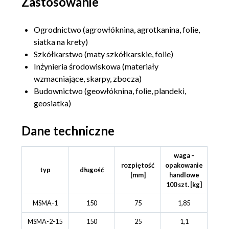
Zastosowanie
Ogrodnictwo (agrowłóknina, agrotkanina, folie,
siatka na krety)
Szkółkarstwo (maty szkółkarskie, folie)
Inżynieria środowiskowa (materiały
wzmacniające, skarpy, zbocza)
Budownictwo (geowłóknina, folie, plandeki,
geosiatka)
Dane techniczne
waga –
rozpiętość
opakowanie
typ
długość
[mm]
handlowe
100 szt. [kg]
MSMA-1
150
75
1,85
MSMA-2-15
150
25
1,1