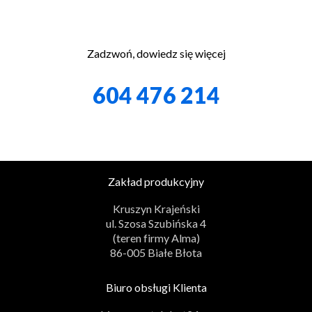
Zadzwoń, dowiedz się więcej
604 476 214
Zakład produkcyjny
Kruszyn Krajeński
ul. Szosa Szubińska 4
(teren firmy Alma)
86-005 Białe Błota
Biuro obsługi Klienta